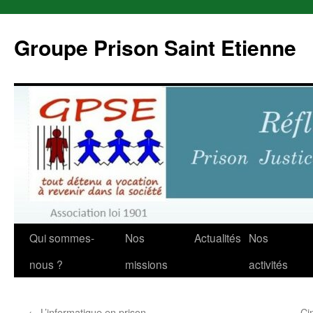
Aller
au
Groupe Prison Saint Etienne
contenu
Qui sommes-
Nos
Actualités
Nos
nous ?
missions
activités
←
L’informatique en prison
Ci