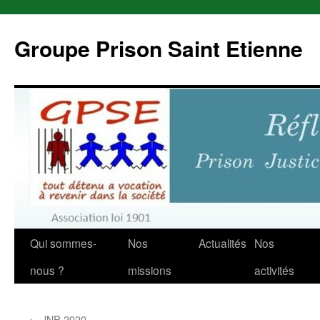
Aller
au
Groupe Prison Saint Etienne
contenu
Qui sommes-
Nos
Actualités
Nos
nous ?
missions
activités
←
JNP 2020