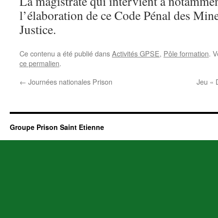
La magistrate qui intervient a notammen
l’élaboration de ce Code Pénal des Mine
Justice.
Ce contenu a été publié dans
Activités GPSE
,
Pôle formation
. 
ce permalien
.
←
Journées nationales Prison
Jeu « 
Groupe Prison Saint Etienne