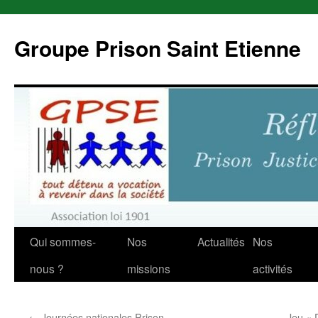
Aller
au
Groupe Prison Saint Etienne
contenu
Qui sommes-
Nos
Actualités
Nos
nous ?
missions
activités
←
Journées nationales Prison
Jeu « 